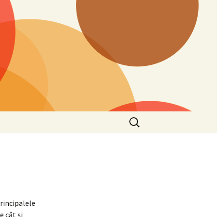
Search
for:
Principalele
 cât şi