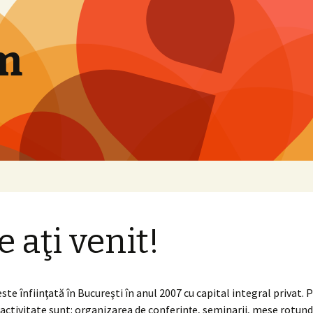
m
e aţi venit!
te înfiinţată în Bucureşti în anul 2007 cu capital integral privat. 
activitate sunt: organizarea de conferinţe, seminarii, mese rotunde