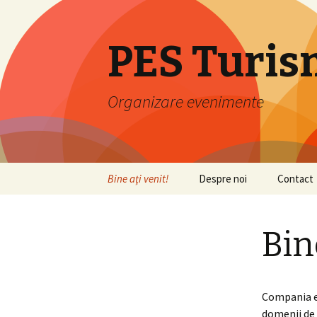
PES Turis
Organizare evenimente
Skip
Bine aţi venit!
Despre noi
Contact
to
content
Bin
Compania es
domenii de 